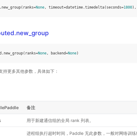
.
new_group
(
ranks
=
None
,
timeout
=
datetime
.
timedelta
(
seconds
=
1800
),
ibuted.new_group
d
.
new_group
(
ranks
=
None
,
backend
=
None
)
ddle 支持更多其他参数，具体如下：
lePaddle
备注
s
用于新建通信组的全局 rank 列表。
进程组执行超时时间，Paddle 无此参数，一般对网络训