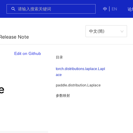
中
|
EN
论
中文(简)
 Release Note
Edit on Github
目录
torch.distributions.laplace.Lapl
ace
e
paddle.distribution.Laplace
参数映射