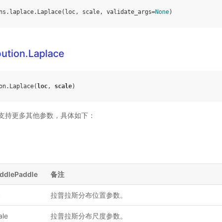
ns
.
laplace
.
Laplace
(
loc
,
scale
,
validate_args
=
None
)
bution.Laplace
on
.
Laplace
(
loc
,
scale
)
ddle 支持更多其他参数，具体如下：
ddlePaddle
备注
c
拉普拉斯分布位置参数。
ale
拉普拉斯分布尺度参数。