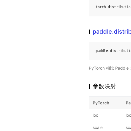
torch
.
distributio
paddle.distri
paddle
.
distributi
PyTorch 相比 Pa
参数映射
PyTorch
Pa
loc
lo
scale
sc