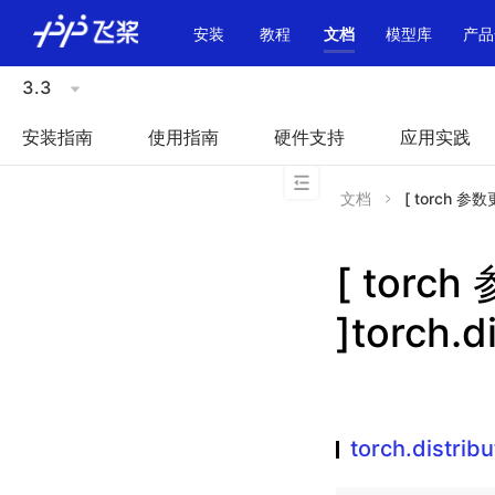
\u200E
安装
教程
文档
模型库
产品
3.3
安装指南
使用指南
硬件支持
应用实践
文档
[ torch 参数更
[ torc
]torch.d
torch.distrib