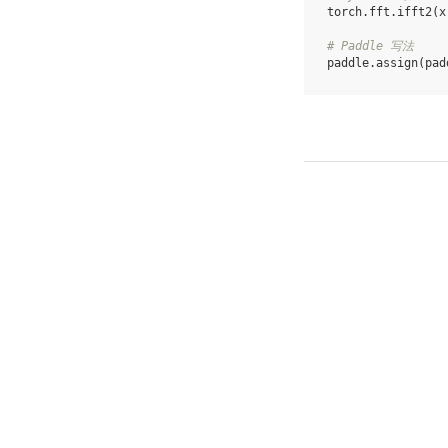
torch
.
fft
.
ifft2
(
x
# Paddle 写法
paddle
.
assign
(
pad