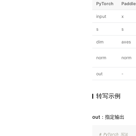
PyTorch
Paddle
input
x
s
s
dim
axes
norm
norm
out
-
转写示例
out：指定输出
# PyTorch 写法