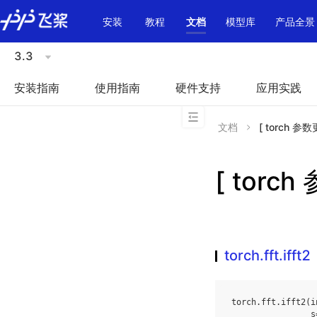
\u200E
安装
教程
文档
模型库
产品全景
3.3
安装指南
使用指南
硬件支持
应用实践
文档
[ torch 参数更多
[ torch 
torch.fft.ifft2
torch
.
fft
.
ifft2
(
i
s