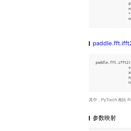
d
n
*
o
paddle.fft.ifft
paddle
.
fft
.
ifft2
(
s
a
n
n
其中，PyTorch 相比
参数映射