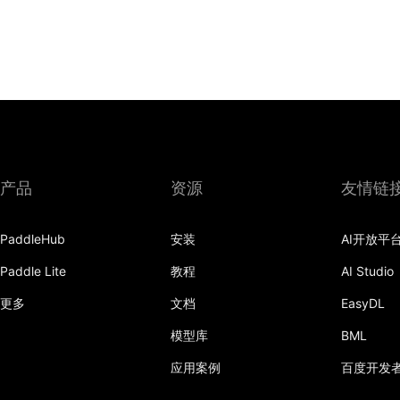
产品
资源
友情链
PaddleHub
安装
AI开放平
Paddle Lite
教程
AI Studio
更多
文档
EasyDL
模型库
BML
应用案例
百度开发