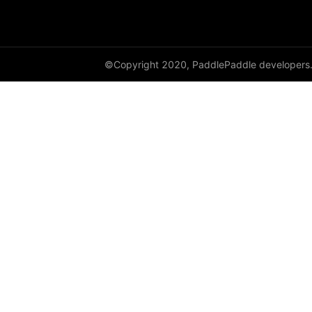
©Copyright 2020, PaddlePaddle developers