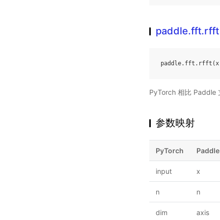
paddle.fft.rfft
paddle
.
fft
.
rfft
(
x
PyTorch 相比 Pa
参数映射
PyTorch
Paddle
input
x
n
n
dim
axis