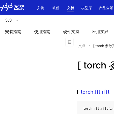
\u200E
安装
教程
文档
模型库
产品全景
3.3
安装指南
使用指南
硬件支持
应用实践
文档
[ torch 参数更多
[ torch 
torch.fft.rfft
torch
.
fft
.
rfft
(
in