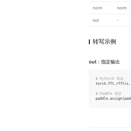
norm
norm
out
-
转写示例
out：指定输出
# PyTorch 写法
torch
.
fft
.
rfft
(
x
,
# Paddle 写法
paddle
.
assign
(
pad