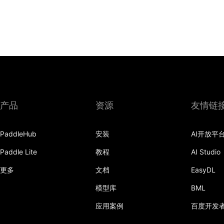
产品
资源
友情链
PaddleHub
安装
AI开放平
Paddle Lite
教程
AI Studio
更多
文档
EasyDL
模型库
BML
应用案例
百度开发