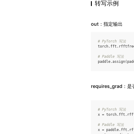
转写示例
out：指定输出
# PyTorch 写法
torch
.
fft
.
rfftfre
# Paddle 写法
paddle
.
assign
(
pad
requires_grad
# PyTorch 写法
x
=
torch
.
fft
.
rff
# Paddle 写法
x
=
paddle
.
fft
.
rf