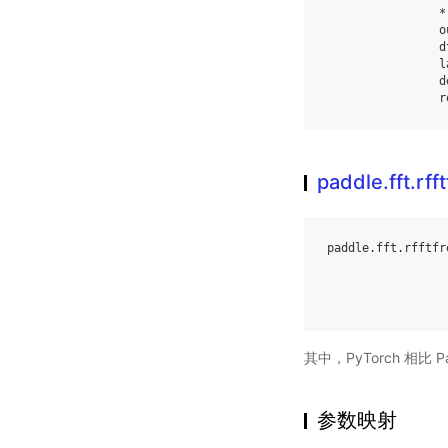
*
o
d
l
d
r
paddle.fft.rff
paddle
.
fft
.
rfftfr
其中，PyTorch 相比
参数映射