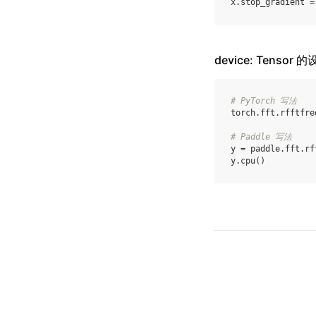
x
.
stop_gradient
=
device: Tensor 
# PyTorch 写法
torch
.
fft
.
rfftfre
# Paddle 写法
y
=
paddle
.
fft
.
rf
y
.
cpu
()