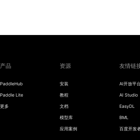
产品
资源
友情链
PaddleHub
安装
AI开放平
Paddle Lite
教程
AI Studio
更多
文档
EasyDL
模型库
BML
应用案例
百度开发