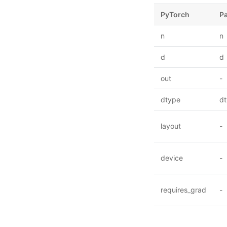
PyTorch
P
n
n
d
d
out
-
dtype
d
layout
-
device
-
requires_grad
-