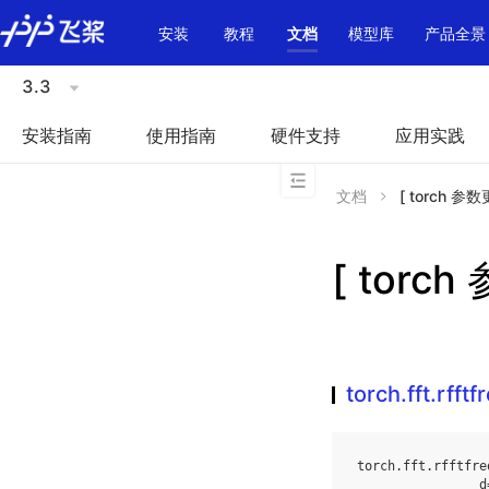
\u200E
安装
教程
文档
模型库
产品全景
3.3
安装指南
使用指南
硬件支持
应用实践
文档
[ torch 参数更多
[ torch 
torch.fft.rfftf
torch
.
fft
.
rfftfre
d