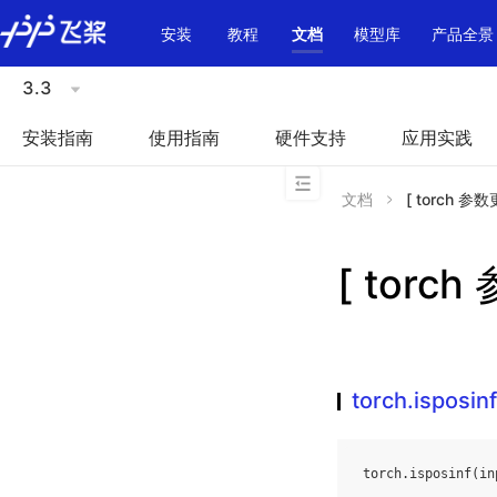
\u200E
安装
教程
文档
模型库
产品全景
3.3
安装指南
使用指南
硬件支持
应用实践
文档
[ torch 参数更
[ torch
torch.isposinf
torch
.
isposinf
(
in