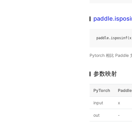
paddle.isposi
paddle
.
isposinf
(
x
Pytorch 相比 Pa
参数映射
PyTorch
Paddle
input
x
out
-