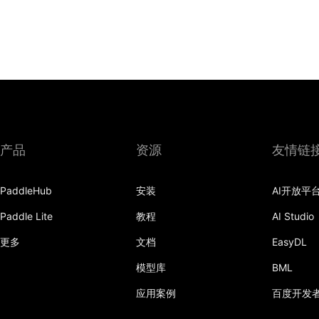
产品
资源
友情链
PaddleHub
安装
AI开放平
Paddle Lite
教程
AI Studio
更多
文档
EasyDL
模型库
BML
应用案例
百度开发