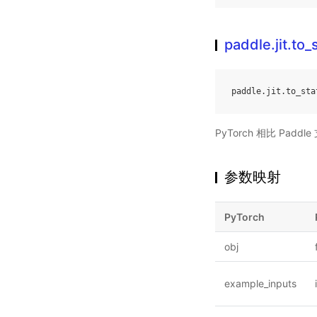
paddle.jit.to_
paddle
.
jit
.
to_sta
PyTorch 相比 Pa
参数映射
PyTorch
obj
example_inputs