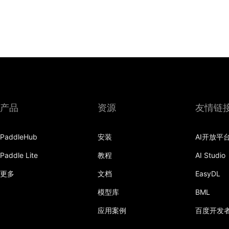
产品
资源
友情链
PaddleHub
安装
AI开放平
Paddle Lite
教程
AI Studio
更多
文档
EasyDL
模型库
BML
应用案例
百度开发