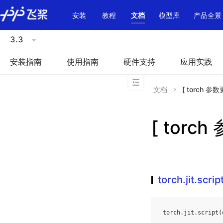
\u200E
安装
教程
文档
模型库
产品全景
3.3
安装指南
使用指南
硬件支持
应用实践
文档
[ torch 参数更多
[ torch 
torch.jit.scrip
torch
.
jit
.
script
(