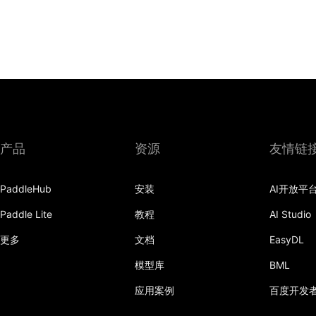
产品
资源
友情链
PaddleHub
安装
AI开放平
Paddle Lite
教程
AI Studio
更多
文档
EasyDL
模型库
BML
应用案例
百度开发