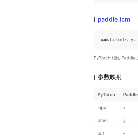
paddle.lcm
paddle
.
lcm
(
x
,
y
,
PyTorch 相比 Pa
参数映射
PyTorch
Paddle
input
x
other
y
out
-