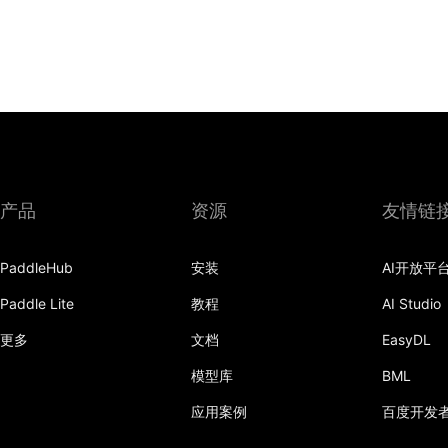
产品
资源
友情链
PaddleHub
安装
AI开放平
Paddle Lite
教程
AI Studio
更多
文档
EasyDL
模型库
BML
应用案例
百度开发