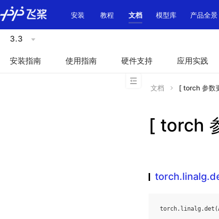
\u200E
安装
教程
文档
模型库
产品全景
3.3
安装指南
使用指南
硬件支持
应用实践
文档
[ torch 参数更
[ torch
torch.linalg.d
torch
.
linalg
.
det
(