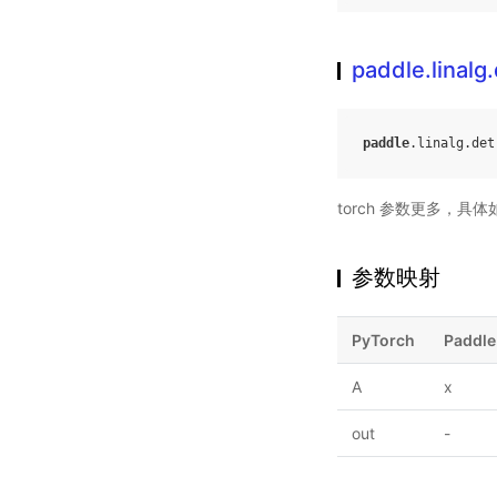
paddle.linalg
paddle
.
linalg
.
det
torch 参数更多，具
参数映射
PyTorch
Paddle
A
x
out
-