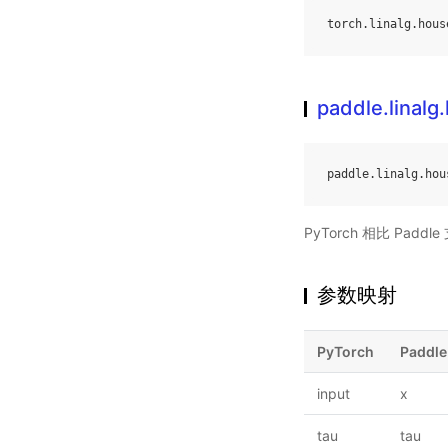
torch
.
linalg
.
hous
paddle.linal
paddle
.
linalg
.
hou
PyTorch 相比 Pa
参数映射
PyTorch
Paddle
input
x
tau
tau