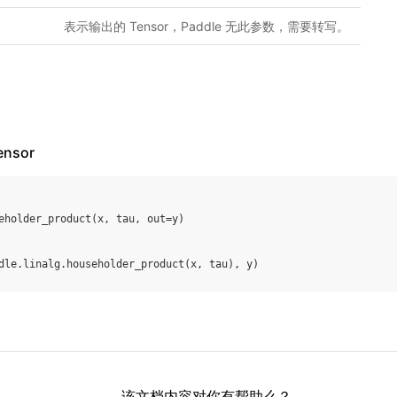
表示输出的 Tensor，Paddle 无此参数，需要转写。
nsor
eholder_product
(
x
,
tau
,
out
=
y
)
dle
.
linalg
.
householder_product
(
x
,
tau
),
y
)
该文档内容对你有帮助么？