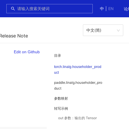
中
|
EN
论
中文(简)
 Release Note
Edit on Github
目录
torch.linalg.householder_prod
uct
paddle.linalg.householder_pro
duct
参数映射
转写示例
out 参数：输出的 Tensor