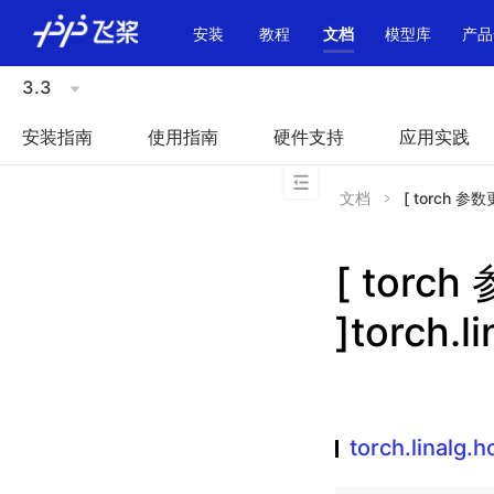
\u200E
安装
教程
文档
模型库
产品
3.3
安装指南
使用指南
硬件支持
应用实践
文档
[ torch 参数更
[ torc
]torch.l
torch.linalg.