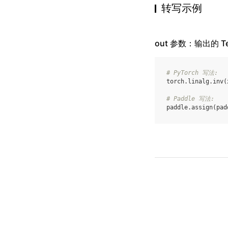
转写示例
out 参数：输出的 Te
# PyTorch 写法:
torch
.
linalg
.
inv
(
# Paddle 写法:
paddle
.
assign
(
pad