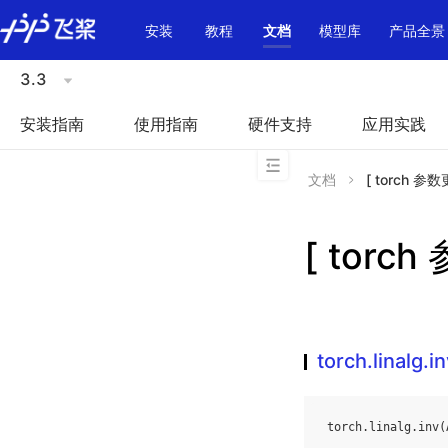
\u200E
安装
教程
文档
模型库
产品全景
3.3
安装指南
使用指南
硬件支持
应用实践
文档
[ torch 参数更
[ torch
torch.linalg.i
torch
.
linalg
.
inv
(