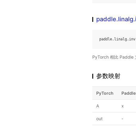
paddle.linalg.
paddle
.
linalg
.
inv
PyTorch 相比 Pa
参数映射
PyTorch
Paddle
A
x
out
-