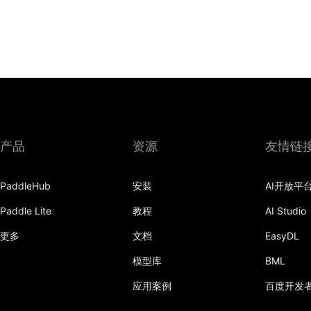
产品
资源
友情链
PaddleHub
安装
AI开放平
Paddle Lite
教程
AI Studio
更多
文档
EasyDL
模型库
BML
应用案例
百度开发