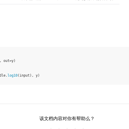
,
out
=
y
)
dle
.
log10
(
input
),
y
)
该文档内容对你有帮助么？