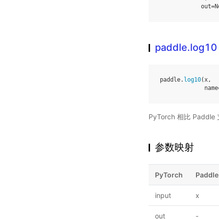
out
=
N
paddle.log10
paddle
.
log10
(
x
,
name
PyTorch 相比 Pa
参数映射
PyTorch
Paddle
input
x
out
-