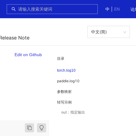
中
|
EN
论
中文(简)
 Release Note
Edit on Github
目录
torch.log10
paddle.log10
参数映射
转写示例
out：指定输出