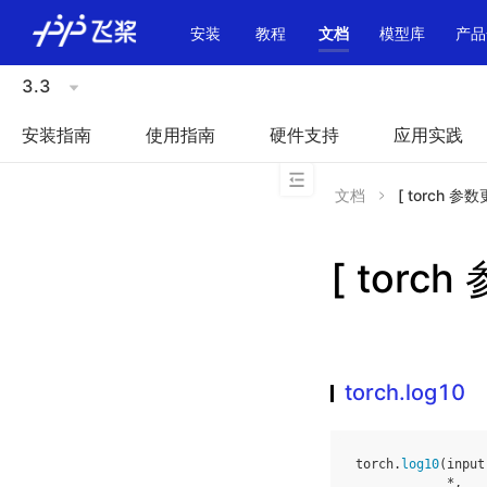
\u200E
安装
教程
文档
模型库
产品
3.3
安装指南
使用指南
硬件支持
应用实践
文档
[ torch 参数
[ torch
torch.log10
torch
.
log10
(
input
*
,