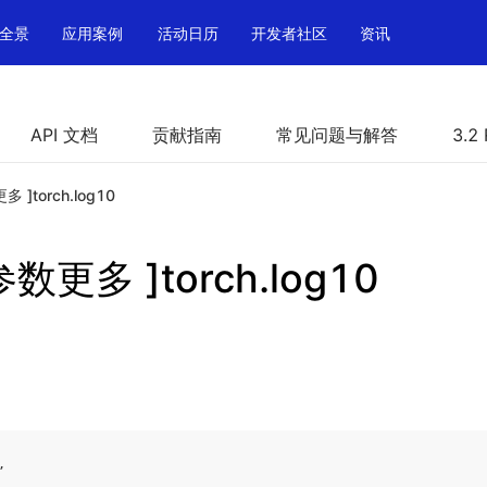
全景
应用案例
活动日历
开发者社区
资讯
API 文档
贡献指南
常见问题与解答
3.2
更多 ]torch.log10
 参数更多 ]torch.log10
,