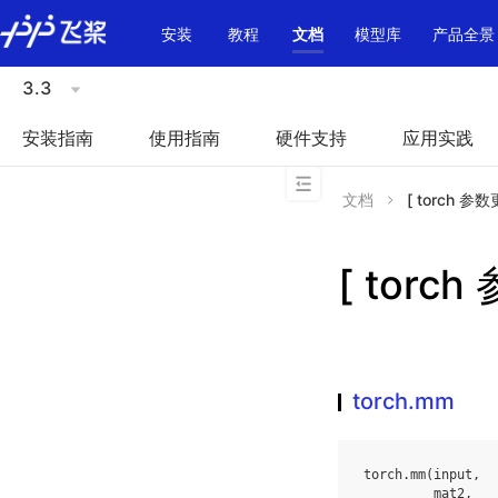
\u200E
安装
教程
文档
模型库
产品全景
3.3
安装指南
使用指南
硬件支持
应用实践
文档
[ torch 参数
[ torc
torch.mm
torch
.
mm
(
input
,
mat2
,