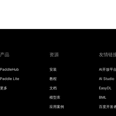
产品
资源
友情链
PaddleHub
安装
AI开放平
Paddle Lite
教程
AI Studio
更多
文档
EasyDL
模型库
BML
应用案例
百度开发