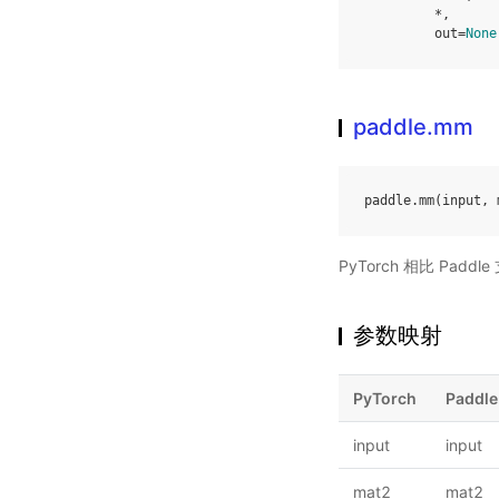
*
,
out
=
None
paddle.mm
paddle
.
mm
(
input
,
PyTorch 相比 Pa
参数映射
PyTorch
Paddle
input
input
mat2
mat2