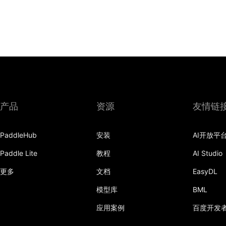
产品
资源
友情链
PaddleHub
安装
AI开放平
Paddle Lite
教程
AI Studio
更多
文档
EasyDL
模型库
BML
应用案例
百度开发