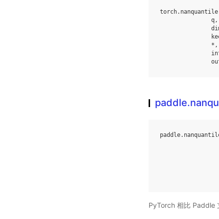
torch
.
nanquantile
q
,
di
ke
*
,
in
ou
paddle.nanqu
paddle
.
nanquantil
PyTorch 相比 Pa