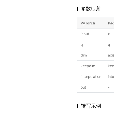
参数映射
PyTorch
Pad
input
x
q
q
dim
axi
keepdim
ke
interpolation
int
out
-
转写示例