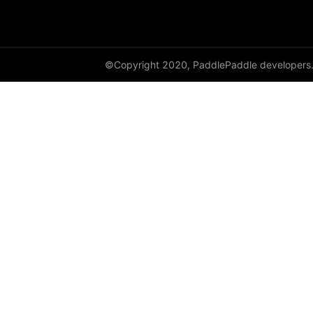
©Copyright 2020, PaddlePaddle developers