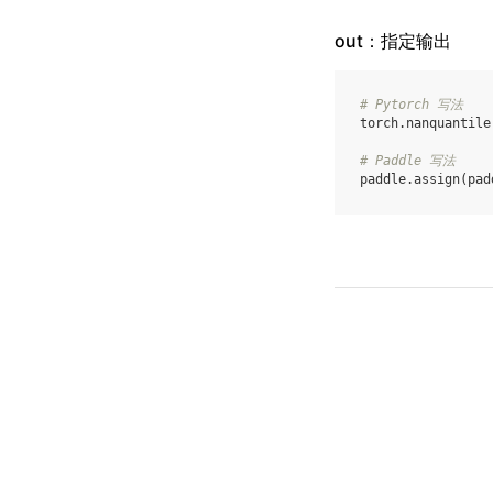
out：指定输出
# Pytorch 写法
torch
.
nanquantile
# Paddle 写法
paddle
.
assign
(
pad