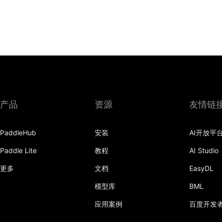
产品
资源
友情链
PaddleHub
安装
AI开放平
Paddle Lite
教程
AI Studio
更多
文档
EasyDL
模型库
BML
应用案例
百度开发