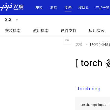
\u200E
安装
教程
文档
模型库
产品全景
3.3
安装指南
使用指南
硬件支持
应用实践
文档
[ torch 参数
[ torch
torch.neg
torch
.
neg
(
input
,