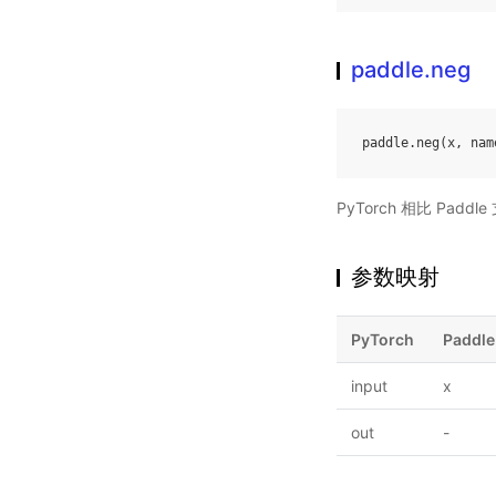
paddle.neg
paddle
.
neg
(
x
,
nam
PyTorch 相比 Pa
参数映射
PyTorch
Paddle
input
x
out
-