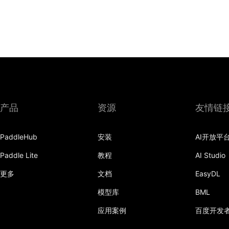
产品
资源
友情链
PaddleHub
安装
AI开放平
Paddle Lite
教程
AI Studio
更多
文档
EasyDL
模型库
BML
应用案例
百度开发