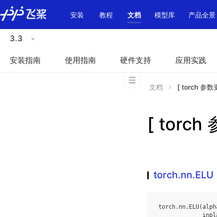
\u200E
安装
教程
文档
模型库
产品全景
3.3
安装指南
使用指南
硬件支持
应用实践
文档
[ torch 参数
[ torch
torch.nn.ELU
torch
.
nn
.
ELU
(
alph
inpl