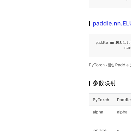
paddle.nn.EL
paddle
.
nn
.
ELU
(
alp
nam
PyTorch 相比 Pa
参数映射
PyTorch
Paddle
alpha
alpha
inplace
-