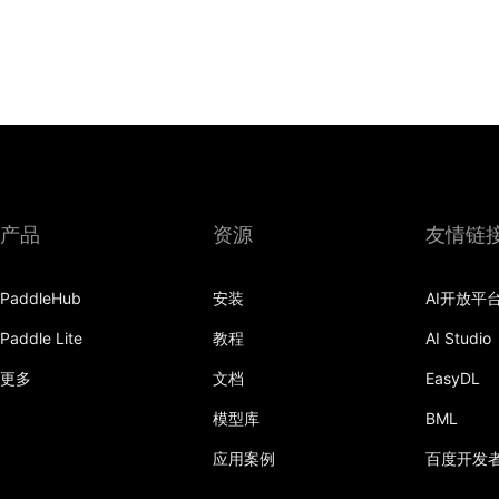
产品
资源
友情链
PaddleHub
安装
AI开放平
Paddle Lite
教程
AI Studio
更多
文档
EasyDL
模型库
BML
应用案例
百度开发