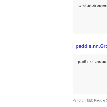
torch
.
nn
.
GroupNor
paddle.nn.G
paddle
.
nn
.
GroupNo
PyTorch 相比 Pa