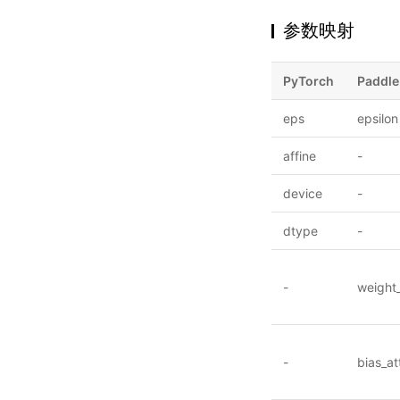
参数映射
PyTorch
Paddle
eps
epsilon
affine
-
device
-
dtype
-
-
weight_
-
bias_at