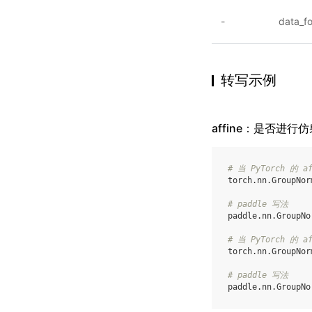
-
data_f
转写示例
affine：是否进行
# 当 PyTorch 的 
torch
.
nn
.
GroupNor
# paddle 写法
paddle
.
nn
.
GroupNo
# 当 PyTorch 的 a
torch
.
nn
.
GroupNor
# paddle 写法
paddle
.
nn
.
GroupNo