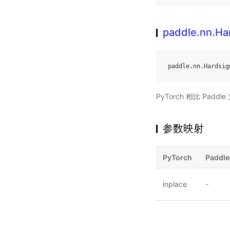
paddle.nn.Ha
paddle
.
nn
.
Hardsig
PyTorch 相比 Pa
参数映射
PyTorch
Paddle
inplace
-