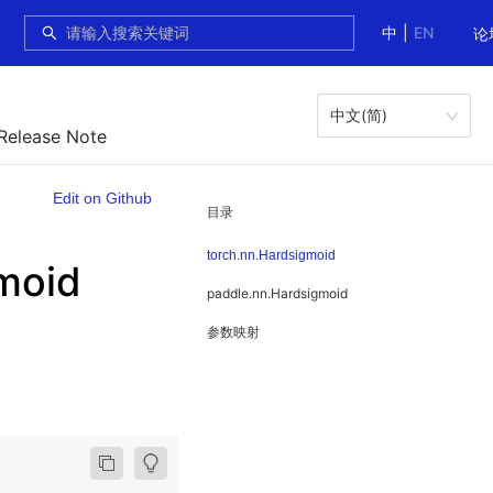
中
|
EN
论
中文(简)
 Release Note
Edit on Github
目录
torch.nn.Hardsigmoid
moid
paddle.nn.Hardsigmoid
参数映射