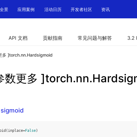
全景
应用案例
活动日历
开发者社区
资讯
API 文档
贡献指南
常见问题与解答
3.2
更多 ]torch.nn.Hardsigmoid
 参数更多 ]torch.nn.Hardsig
dsigmoid
oid
(
inplace
=
False
)