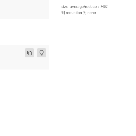
size_average/reduce：对应
到 reduction 为 none