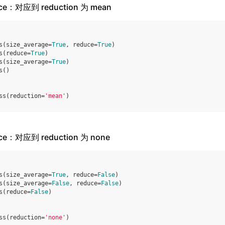
duce：对应到 reduction 为 mean
s
(
size_average
=
True
,
reduce
=
True
)
s
(
reduce
=
True
)
s
(
size_average
=
True
)
s
()
ss
(
reduction
=
'mean'
)
duce：对应到 reduction 为 none
s
(
size_average
=
True
,
reduce
=
False
)
s
(
size_average
=
False
,
reduce
=
False
)
s
(
reduce
=
False
)
ss
(
reduction
=
'none'
)