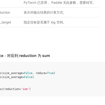
PyTorch 已弃用， Paddle 无此参数，需要转写。
duction
表示对输出结果的计算方式。
g_target
指定目标是否属于 log 空间。
duce：对应到 reduction 为 sum
s
(
size_average
=
False
,
reduce
=
True
)
s
(
size_average
=
False
)
ss
(
reduction
=
'sum'
)