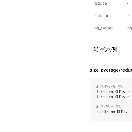
reduce
-
reduction
re
log_target
lo
转写示例
size_average/re
# PyTorch 写法
torch
.
nn
.
KLDivLos
torch
.
nn
.
KLDivLos
# Paddle 写法
paddle
.
nn
.
KLDivLo