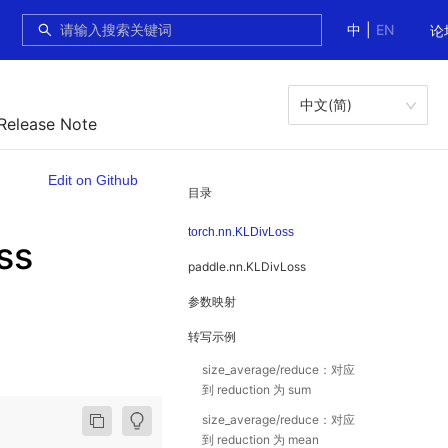
中
|
EN
论
中文(简)
 Release Note
Edit on Github
目录
torch.nn.KLDivLoss
ss
paddle.nn.KLDivLoss
参数映射
转写示例
size_average/reduce：对应
到 reduction 为 sum
size_average/reduce：对应
到 reduction 为 mean