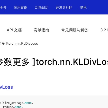
全景
应用案例
活动日历
开发者社区
资讯
API 文档
贡献指南
常见问题与解答
3.2
更多 ]torch.nn.KLDivLoss
 参数更多 ]torch.nn.KLDivLo
ivLoss
s
(
size_average
=
None
,
reduce
=
None
,