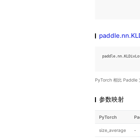
paddle.nn.KL
paddle
.
nn
.
KLDivLo
PyTorch 相比 Pa
参数映射
PyTorch
Pa
size_average
-