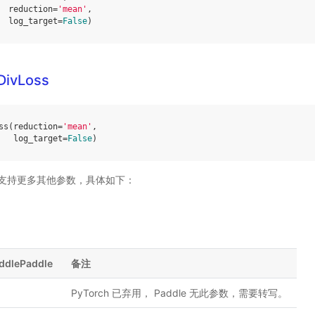
reduction
=
'mean'
,
log_target
=
False
)
DivLoss
ss
(
reduction
=
'mean'
,
log_target
=
False
)
ddle 支持更多其他参数，具体如下：
ddlePaddle
备注
PyTorch 已弃用， Paddle 无此参数，需要转写。