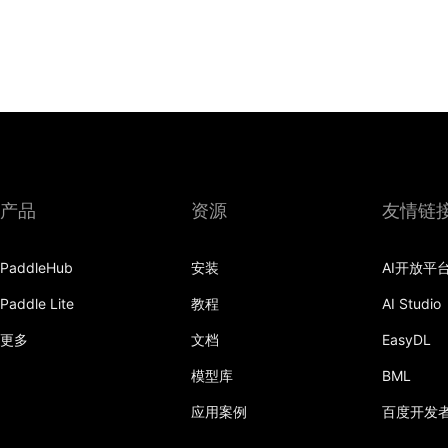
产品
资源
友情链
PaddleHub
安装
AI开放平
Paddle Lite
教程
AI Studio
更多
文档
EasyDL
模型库
BML
应用案例
百度开发