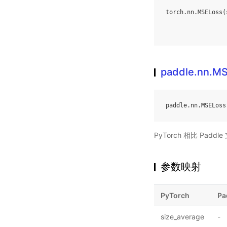
torch
.
nn
.
MSELoss
(
paddle.nn.M
paddle
.
nn
.
MSELoss
PyTorch 相比 Pa
参数映射
PyTorch
Pa
size_average
-