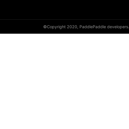
©Copyright 2020, PaddlePaddle developers