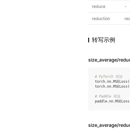
reduce
-
reduction
re
转写示例
size_average/re
# PyTorch 写法
torch
.
nn
.
MSELoss
(
torch
.
nn
.
MSELoss
(
# Paddle 写法
paddle
.
nn
.
MSELoss
size_average/re