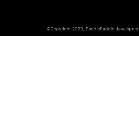
©Copyright 2020, PaddlePaddle developers