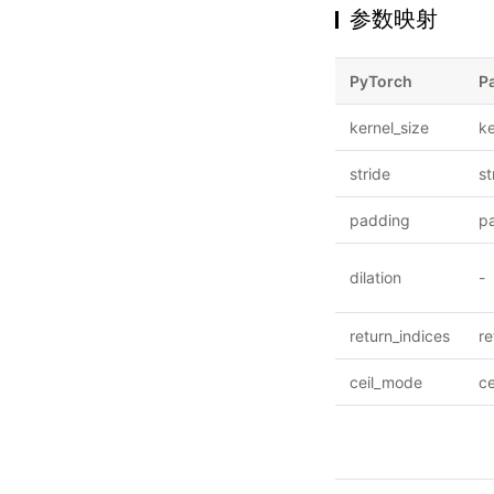
参数映射
PyTorch
P
kernel_size
ke
stride
st
padding
p
dilation
-
return_indices
r
ceil_mode
c