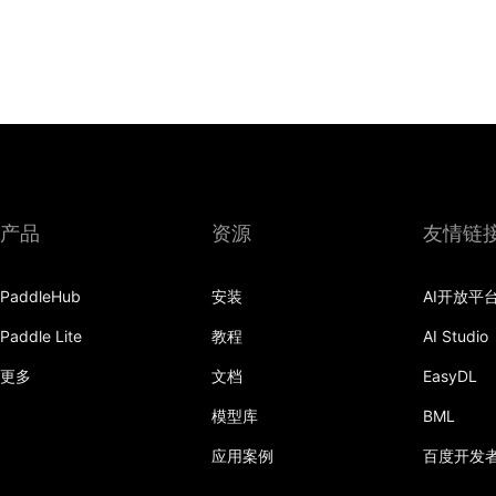
产品
资源
友情链
PaddleHub
安装
AI开放平
Paddle Lite
教程
AI Studio
更多
文档
EasyDL
模型库
BML
应用案例
百度开发