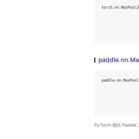
torch
.
nn
.
MaxPool2
paddle.nn.M
paddle
.
nn
.
MaxPool
PyTorch 相比 Pa