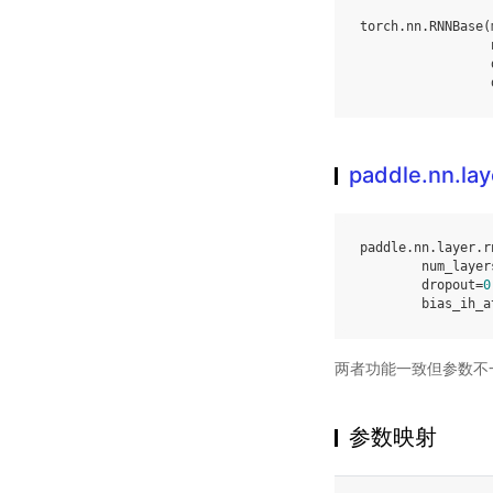
torch
.
nn
.
RNNBase
(
paddle.nn.la
paddle
.
nn
.
layer
.
r
num_layer
dropout
=
0
bias_ih_a
两者功能一致但参数不
参数映射