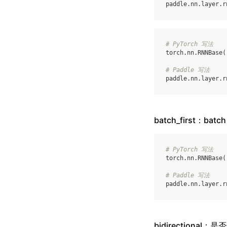
paddle
.
nn
.
layer
.
r
# PyTorch 写法
torch
.
nn
.
RNNBase
(
# Paddle 写法
paddle
.
nn
.
layer
.
r
batch_first：bat
# PyTorch 写法
torch
.
nn
.
RNNBase
(
# Paddle 写法
paddle
.
nn
.
layer
.
r
bidirectional