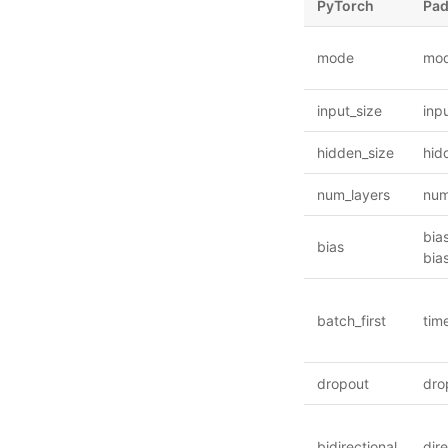
PyTorch
Pad
mode
mo
input_size
inp
hidden_size
hid
num_layers
num
bias
bias
bia
batch_first
tim
dropout
dro
bidirectional
dir