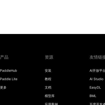
产品
资源
友情链
PaddleHub
安装
AI开放平
Paddle Lite
教程
AI Studio
更多
文档
EasyDL
模型库
BML
应用案例
百度开发