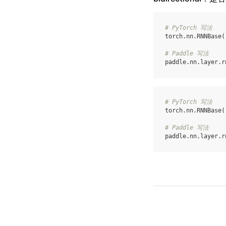
# PyTorch 写法
torch
.
nn
.
RNNBase
(
# Paddle 写法
paddle
.
nn
.
layer
.
r
# PyTorch 写法
torch
.
nn
.
RNNBase
(
# Paddle 写法
paddle
.
nn
.
layer
.
r