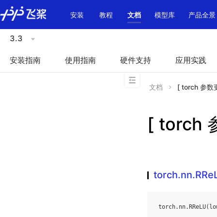
\u200E
安装
教程
文档
模型库
产品全景
3.3
安装指南
使用指南
硬件支持
应用实践
文档
[ torch 参数
[ torch
torch.nn.RRe
torch
.
nn
.
RReLU
(
lo