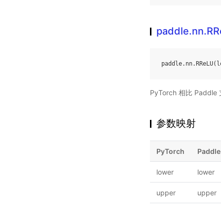
paddle.nn.R
paddle
.
nn
.
RReLU
(
l
PyTorch 相比 Pa
参数映射
PyTorch
Paddle
lower
lower
upper
upper