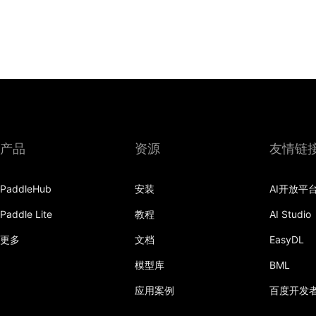
产品
资源
友情链
PaddleHub
安装
AI开放平
Paddle Lite
教程
AI Studio
更多
文档
EasyDL
模型库
BML
应用案例
百度开发