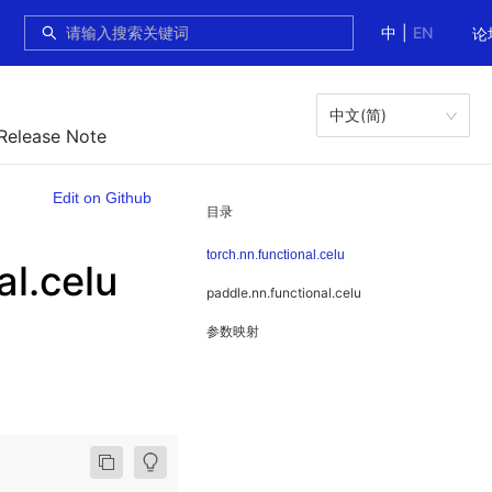
中
|
EN
论
中文(简)
 Release Note
Edit on Github
目录
torch.nn.functional.celu
l.celu
paddle.nn.functional.celu
参数映射