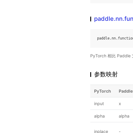
paddle.nn.fun
paddle
.
nn
.
functio
PyTorch 相比 Pa
参数映射
PyTorch
Paddle
input
x
alpha
alpha
inplace
-