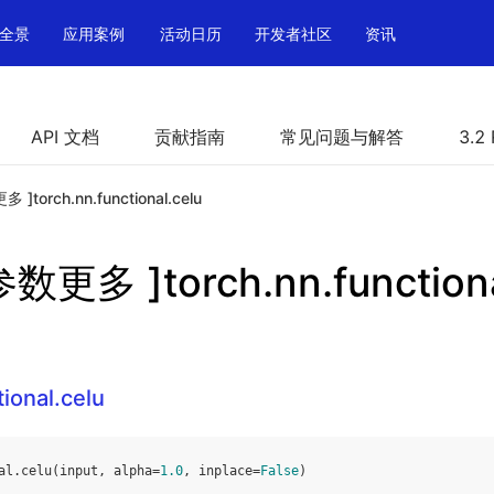
全景
应用案例
活动日历
开发者社区
资讯
API 文档
贡献指南
常见问题与解答
3.2
多 ]torch.nn.functional.celu
 参数更多 ]torch.nn.functiona
tional.celu
al
.
celu
(
input
,
alpha
=
1.0
,
inplace
=
False
)