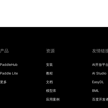
产品
资源
友情链
PaddleHub
安装
AI开放平
Paddle Lite
教程
AI Studio
更多
文档
EasyDL
模型库
BML
应用案例
百度开发