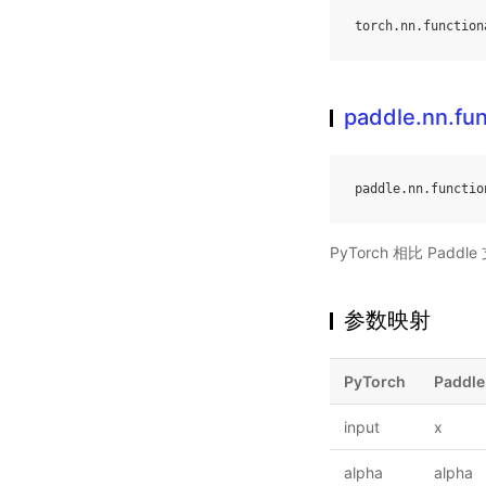
torch
.
nn
.
function
paddle.nn.fun
paddle
.
nn
.
functio
PyTorch 相比 Pa
参数映射
PyTorch
Paddle
input
x
alpha
alpha