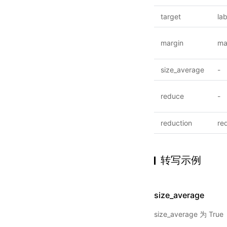
target
lab
margin
ma
size_average
-
reduce
-
reduction
re
转写示例
size_average
size_average 为 True