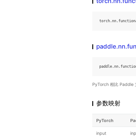
torch.nn.fun
torch
.
nn
.
function
paddle.nn.fu
paddle
.
nn
.
functio
PyTorch 相比 Pa
参数映射
PyTorch
Pa
input
in