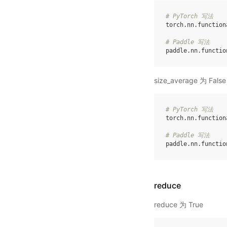
# PyTorch 写法
torch
.
nn
.
function
# Paddle 写法
paddle
.
nn
.
functio
size_average 为 False
# PyTorch 写法
torch
.
nn
.
function
# Paddle 写法
paddle
.
nn
.
functio
reduce
reduce 为 True