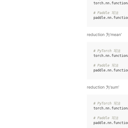
torch
.
nn
.
function
# Paddle 写法
paddle
.
nn
.
functio
reduction 为'mean'
# PyTorch 写法
torch
.
nn
.
function
# Paddle 写法
paddle
.
nn
.
functio
reduction 为'sum'
# PyTorch 写法
torch
.
nn
.
function
# Paddle 写法
paddle
.
nn
.
functio