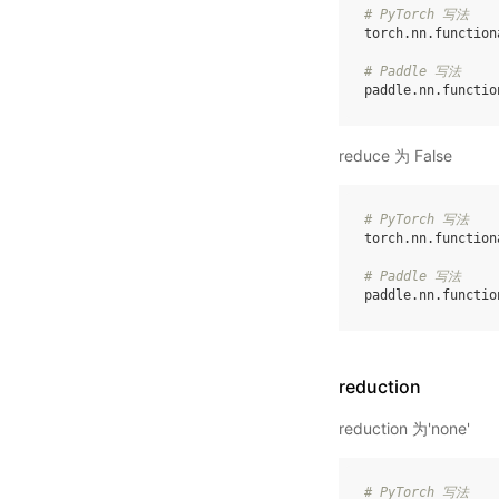
# PyTorch 写法
torch
.
nn
.
function
# Paddle 写法
paddle
.
nn
.
functio
reduce 为 False
# PyTorch 写法
torch
.
nn
.
function
# Paddle 写法
paddle
.
nn
.
functio
reduction
reduction 为'none'
# PyTorch 写法