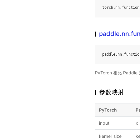
torch
.
nn
.
function
paddle.nn.fu
paddle
.
nn
.
functio
PyTorch 相比 Pa
参数映射
PyTorch
P
input
x
kernel_size
ke