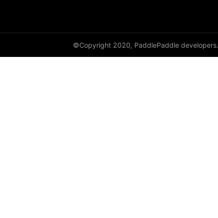
©Copyright 2020, PaddlePaddle developers