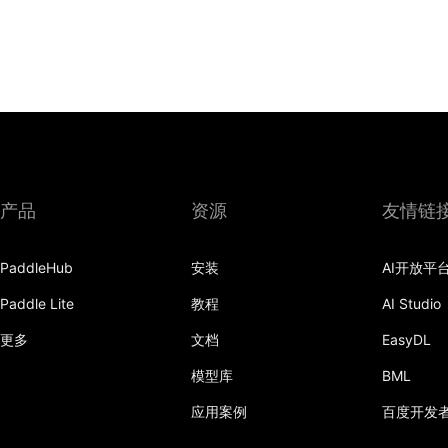
产品
资源
友情链
PaddleHub
安装
AI开放平
Paddle Lite
教程
AI Studio
更多
文档
EasyDL
模型库
BML
应用案例
百度开发