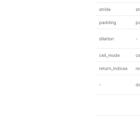
stride
st
padding
p
dilation
-
ceil_mode
c
return_indices
r
-
d