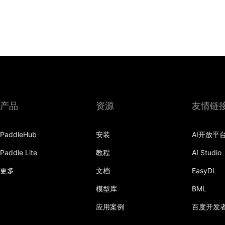
产品
资源
友情链
PaddleHub
安装
AI开放平
Paddle Lite
教程
AI Studio
更多
文档
EasyDL
模型库
BML
应用案例
百度开发