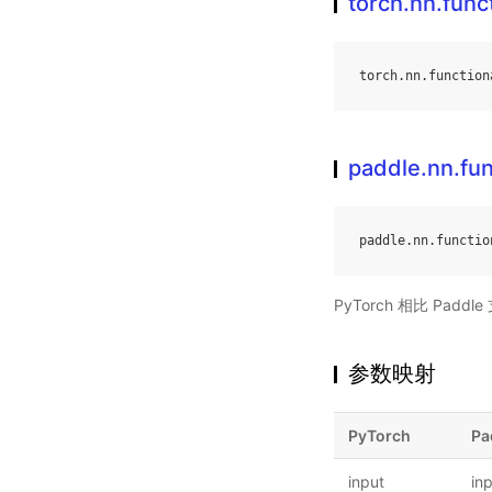
torch.nn.func
torch
.
nn
.
function
paddle.nn.fun
paddle
.
nn
.
functio
PyTorch 相比 Pa
参数映射
PyTorch
Pa
input
in