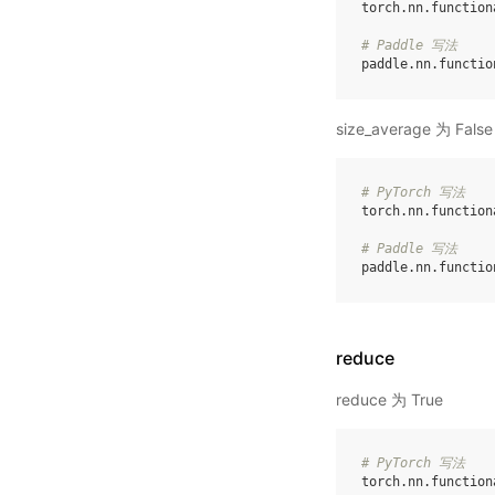
torch
.
nn
.
function
# Paddle 写法
paddle
.
nn
.
functio
size_average 为 False
# PyTorch 写法
torch
.
nn
.
function
# Paddle 写法
paddle
.
nn
.
functio
reduce
reduce 为 True
# PyTorch 写法
torch
.
nn
.
function