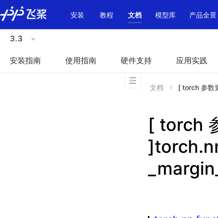
\u200E
安装
教程
文档
模型库
产品全景
3.3
安装指南
使用指南
硬件支持
应用实践
文档
[ torch 参数更
[ torc
]torch.n
_margin