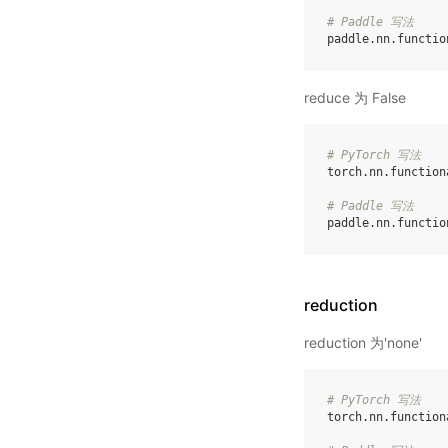
# Paddle 写法
paddle
.
nn
.
functio
reduce 为 False
# PyTorch 写法
torch
.
nn
.
function
# Paddle 写法
paddle
.
nn
.
functio
reduction
reduction 为'none'
# PyTorch 写法
torch
.
nn
.
function