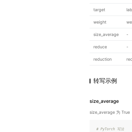
target
lab
weight
we
size_average
-
reduce
-
reduction
re
转写示例
size_average
size_average 为 True
# PyTorch 写法