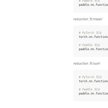
# Paddle 写法
paddle
.
nn
.
functio
reduction 为'mean'
# PyTorch 写法
torch
.
nn
.
function
# Paddle 写法
paddle
.
nn
.
functio
reduction 为'sum'
# PyTorch 写法
torch
.
nn
.
function
# Paddle 写法
paddle
.
nn
.
functio