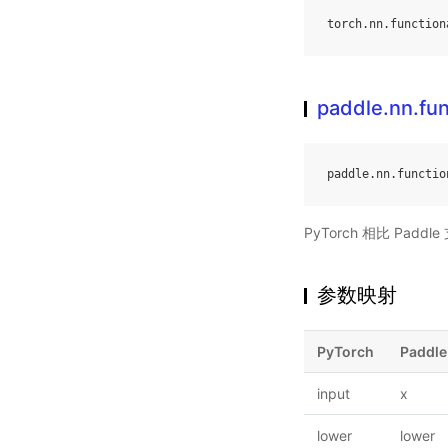
torch
.
nn
.
function
paddle.nn.fun
paddle
.
nn
.
functio
PyTorch 相比 Pa
参数映射
PyTorch
Paddle
input
x
lower
lower