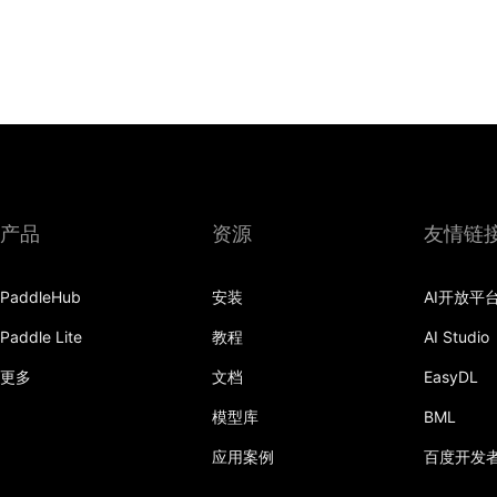
产品
资源
友情链
PaddleHub
安装
AI开放平
Paddle Lite
教程
AI Studio
更多
文档
EasyDL
模型库
BML
应用案例
百度开发