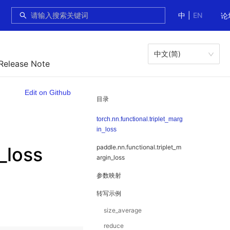
中
|
EN
论
中文(简)
 Release Note
Edit on Github
目录
torch.nn.functional.triplet_marg
in_loss
_loss
paddle.nn.functional.triplet_m
argin_loss
参数映射
转写示例
size_average
reduce