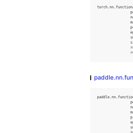
torch
.
nn
.
function
p
n
m
p
e
s
s
r
r
paddle.nn.fun
paddle
.
nn
.
functio
p
n
m
p
e
s
r