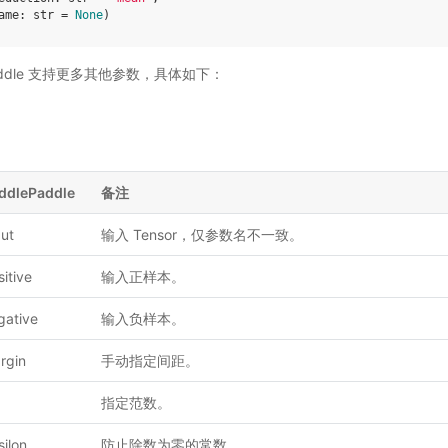
ame
:
str
=
None
)
 Paddle ⽀持更多其他参数，具体如下：
ddlePaddle
备注
put
输入 Tensor，仅参数名不一致。
sitive
输入正样本。
gative
输入负样本。
rgin
手动指定间距。
指定范数。
silon
防止除数为零的常数。