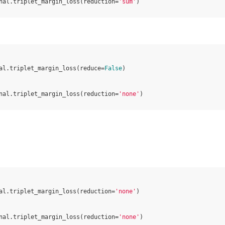
nal
.
triplet_margin_loss
(
reduction
=
'sum'
)
al
.
triplet_margin_loss
(
reduce
=
False
)
nal
.
triplet_margin_loss
(
reduction
=
'none'
)
al
.
triplet_margin_loss
(
reduction
=
'none'
)
nal
.
triplet_margin_loss
(
reduction
=
'none'
)