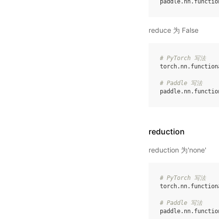
paddle
.
nn
.
functio
reduce 为 False
# PyTorch 写法
torch
.
nn
.
function
# Paddle 写法
paddle
.
nn
.
functio
reduction
reduction 为'none'
# PyTorch 写法
torch
.
nn
.
function
# Paddle 写法
paddle
.
nn
.
functio