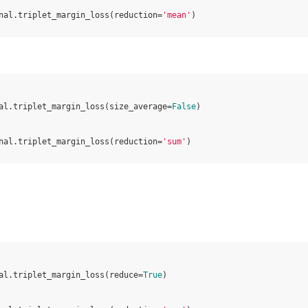
nal
.
triplet_margin_loss
(
reduction
=
'mean'
)
al
.
triplet_margin_loss
(
size_average
=
False
)
nal
.
triplet_margin_loss
(
reduction
=
'sum'
)
al
.
triplet_margin_loss
(
reduce
=
True
)