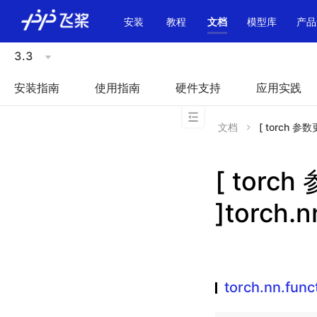
\u200E
安装
教程
文档
模型库
产品
3.3
安装指南
使用指南
硬件支持
应用实践
文档
[ torch 参数更多
[ torc
]torch.n
torch.nn.func