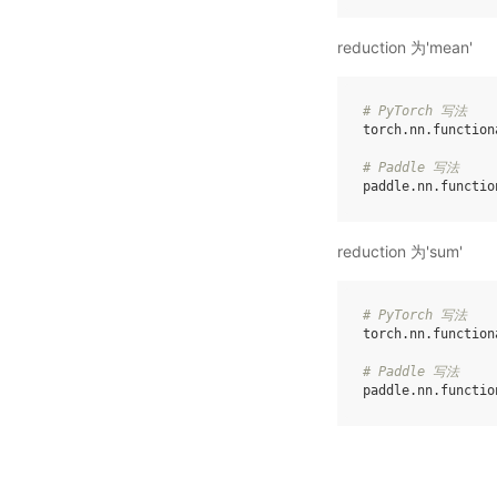
reduction 为'mean'
# PyTorch 写法
torch
.
nn
.
function
# Paddle 写法
paddle
.
nn
.
functio
reduction 为'sum'
# PyTorch 写法
torch
.
nn
.
function
# Paddle 写法
paddle
.
nn
.
functio