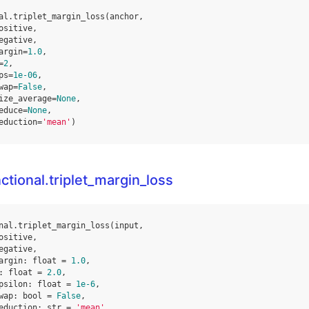
al
.
triplet_margin_loss
(
anchor
,
ositive
,
egative
,
argin
=
1.0
,
=
2
,
ps
=
1e-06
,
wap
=
False
,
ize_average
=
None
,
educe
=
None
,
eduction
=
'mean'
)
ctional.triplet_margin_loss
nal
.
triplet_margin_loss
(
input
,
ositive
,
egative
,
argin
:
float
=
1.0
,
:
float
=
2.0
,
psilon
:
float
=
1e-6
,
wap
:
bool
=
False
,
eduction
:
str
=
'mean'
,