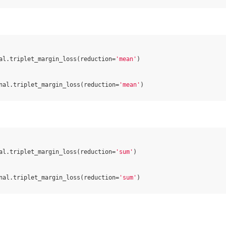
al
.
triplet_margin_loss
(
reduction
=
'mean'
)
nal
.
triplet_margin_loss
(
reduction
=
'mean'
)
al
.
triplet_margin_loss
(
reduction
=
'sum'
)
nal
.
triplet_margin_loss
(
reduction
=
'sum'
)