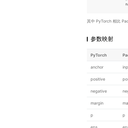
n
其中 PyTorch 相⽐
参数映射
PyTorch
Pa
anchor
in
positive
po
negative
ne
margin
ma
p
p
eps
ep