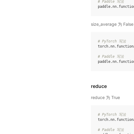
# Paddle 写法
paddle
.
nn
.
functio
size_average 为 False
# PyTorch 写法
torch
.
nn
.
function
# Paddle 写法
paddle
.
nn
.
functio
reduce
reduce 为 True
# PyTorch 写法
torch
.
nn
.
function
# Paddle 写法