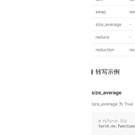
swap
sw
size_average
-
reduce
-
reduction
re
转写示例
size_average
size_average 为 True
# PyTorch 写法
torch
.
nn
.
function