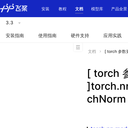
\u200E
安装
教程
文档
模型库
产品全景
3.3
安装指南
使用指南
硬件支持
应用实践
文档
[ torch 参数
[ torc
]torch.
chNorm