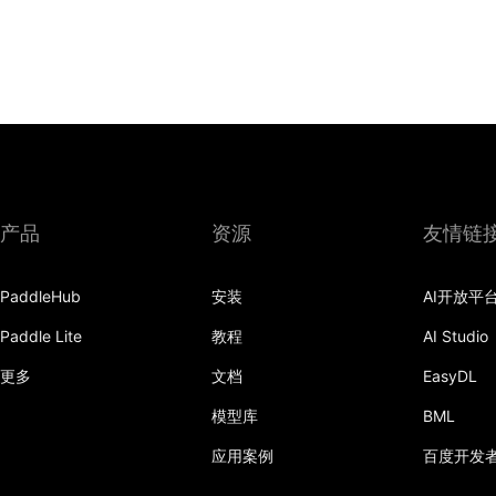
产品
资源
友情链
PaddleHub
安装
AI开放平
Paddle Lite
教程
AI Studio
更多
文档
EasyDL
模型库
BML
应用案例
百度开发