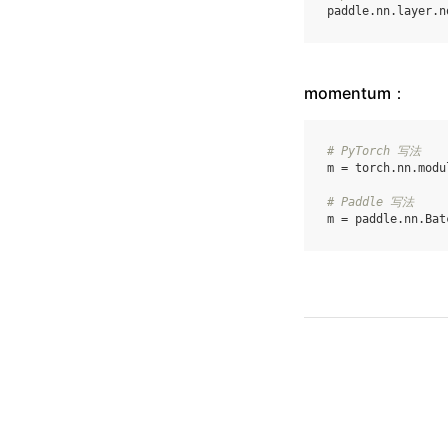
paddle
.
nn
.
layer
.
n
momentum：
# PyTorch 写法
m
=
torch
.
nn
.
modu
# Paddle 写法
m
=
paddle
.
nn
.
Bat