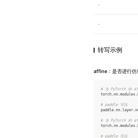
-
-
转写示例
affine：是否进行
# 当 PyTorch 的 
torch
.
nn
.
modules
.
# paddle 写法
paddle
.
nn
.
layer
.
n
# 当 PyTorch 的 a
torch
.
nn
.
modules
.
# paddle 写法