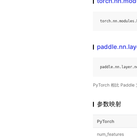
torch.nn.mod
torch
.
nn
.
modules
.
paddle.nn.la
paddle
.
nn
.
layer
.
n
PyTorch 相比 Pa
参数映射
PyTorch
num_features