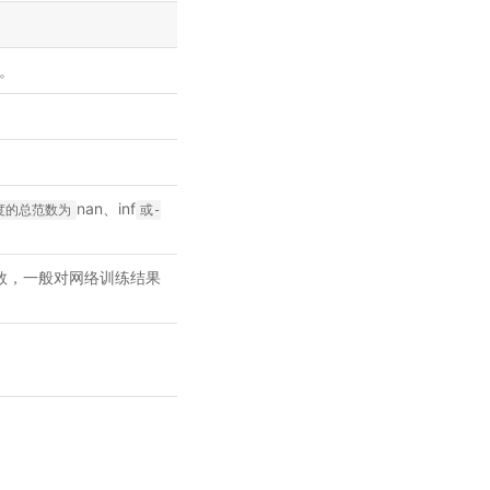
r。
nan、inf
度的总范数为
或-
无此参数，一般对网络训练结果