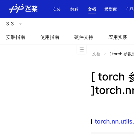
\u200E
安装
教程
文档
模型库
产品
3.3
安装指南
使用指南
硬件支持
应用实践
文档
[ torch 参数更
[ torc
]torch.n
torch.nn.util