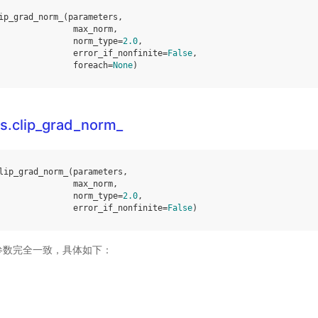
ip_grad_norm_
(
parameters
,
max_norm
,
norm_type
=
2.0
,
error_if_nonfinite
=
False
,
foreach
=
None
)
ls.clip_grad_norm_
lip_grad_norm_
(
parameters
,
max_norm
,
norm_type
=
2.0
,
error_if_nonfinite
=
False
)
rch 参数完全一致，具体如下：