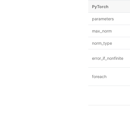
PyTorch
parameters
max_norm
norm_type
error_if_nonfinite
foreach