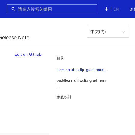
中
|
EN
论
中文(简)
 Release Note
Edit on Github
目录
torch.nn.utils.clip_grad_norm_
paddle.nn.utils.clip_grad_norm
_
参数映射