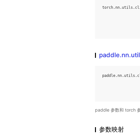
torch
.
nn
.
utils
.
cl
paddle.nn.uti
paddle
.
nn
.
utils
.
c
paddle 参数和 to
参数映射