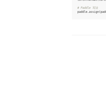
# Paddle 写法
paddle
.
assign
(
pad