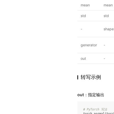
mean
mean
std
std
-
shape
generator
-
out
-
转写示例
out：指定输出
# PyTorch 写法
torch
.
normal
(
torc