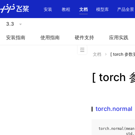
\u200E
安装
教程
文档
模型库
产品全景
3.3
安装指南
使用指南
硬件支持
应用实践
文档
[ torch 参数
[ torch
torch.normal
torch
.
normal
(
mean
std
,