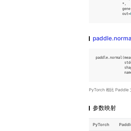
*
,
gene
out
=
paddle.norma
paddle
.
normal
(
mea
std
sha
nam
PyTorch 相比 Pa
参数映射
PyTorch
Paddl