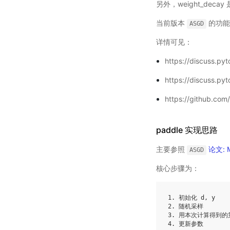
另外，weight_deca
当前版本
的功能
ASGD
详情可见：
https://discuss.py
https://discuss.py
https://github.com
paddle 实现思路
主要参照
论文: Mi
ASGD
核心步骤为：
1. 初始化 d, y

2. 随机采样

3. 用本次计算得到的