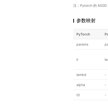
注：Pytorch 的 AS
参数映射
PyTorch
P
params
p
lr
le
lambd
-
alpha
-
t0
-