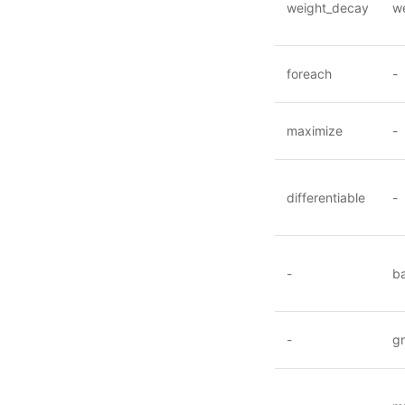
weight_decay
w
foreach
-
maximize
-
differentiable
-
-
b
-
gr