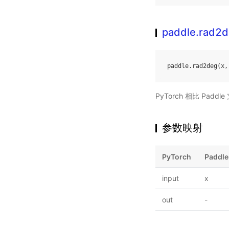
paddle.rad2
paddle
.
rad2deg
(
x
,
PyTorch 相比 Pa
参数映射
PyTorch
Paddle
input
x
out
-