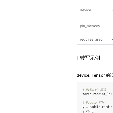
device
pin_memory
requires_grad
转写示例
device: Tensor 
# PyTorch 写法
torch
.
randint_lik
# Paddle 写法
y
=
paddle
.
randin
y
.
cpu
()