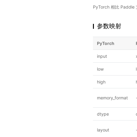
PyTorch 相比 Pa
参数映射
PyTorch
input
low
high
memory_format
dtype
layout