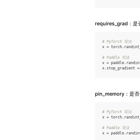
requires_grad
# PyTorch 写法
x
=
torch
.
randint
# Paddle 写法
x
=
paddle
.
randin
x
.
stop_gradient
=
pin_memory：
# PyTorch 写法
x
=
torch
.
randint
# Paddle 写法
x
=
paddle
.
randin