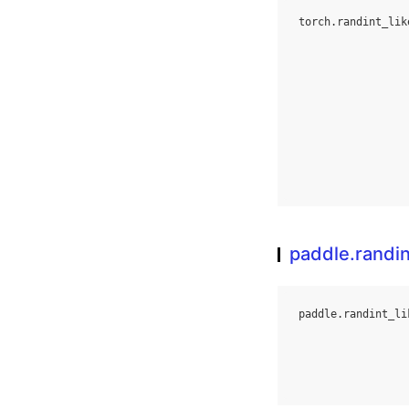
torch
.
randint_lik
paddle.randin
paddle
.
randint_li