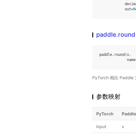
decim
out
=
N
paddle.round
paddle
.
round
(
x
,
name
PyTorch 相比 Pa
参数映射
PyTorch
Paddle
input
x