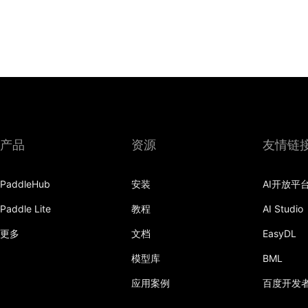
产品
资源
友情链
PaddleHub
安装
AI开放平
Paddle Lite
教程
AI Studio
更多
文档
EasyDL
模型库
BML
应用案例
百度开发