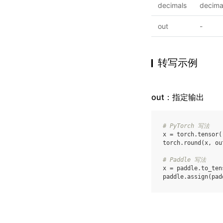
decimals
decima
out
-
转写示例
out：指定输出
# PyTorch 写法
x
=
torch
.
tensor
(
torch
.
round
(
x
,
ou
# Paddle 写法
x
=
paddle
.
to_ten
paddle
.
assign
(
pad