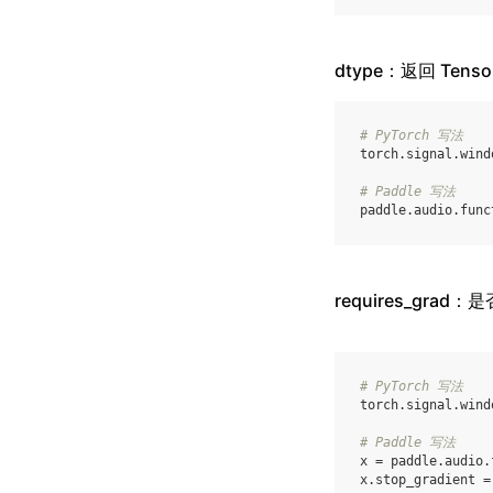
dtype：返回 Ten
# PyTorch 写法
torch
.
signal
.
wind
# Paddle 写法
paddle
.
audio
.
func
requires_grad
# PyTorch 写法
torch
.
signal
.
wind
# Paddle 写法
x
=
paddle
.
audio
.
x
.
stop_gradient
=