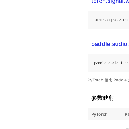
torch.signal.
torch
.
signal
.
wind
paddle.audio
paddle
.
audio
.
func
PyTorch 相比 Pa
参数映射
PyTorch
P