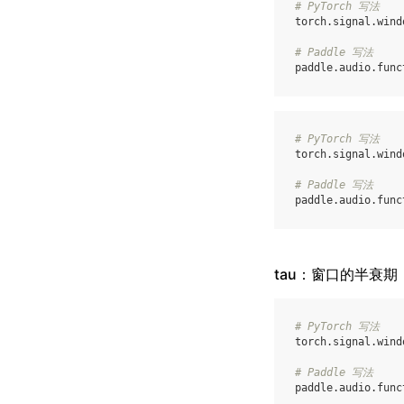
# PyTorch 写法
torch
.
signal
.
wind
# Paddle 写法
paddle
.
audio
.
func
# PyTorch 写法
torch
.
signal
.
wind
# Paddle 写法
paddle
.
audio
.
func
tau：窗口的半衰期
# PyTorch 写法
torch
.
signal
.
wind
# Paddle 写法
paddle
.
audio
.
func