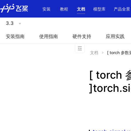
\u200E
安装
教程
文档
模型库
产品全景
3.3
安装指南
使用指南
硬件支持
应用实践
文档
[ torch 参数更
[ torc
]torch.s