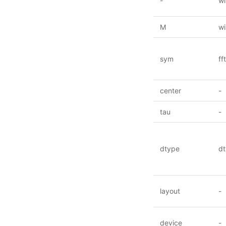
-
w
M
wi
sym
ff
center
-
tau
-
dtype
d
layout
-
device
-