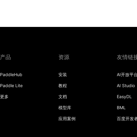
产品
资源
友情链
PaddleHub
安装
AI开放平
Paddle Lite
教程
AI Studio
更多
文档
EasyDL
模型库
BML
应用案例
百度开发