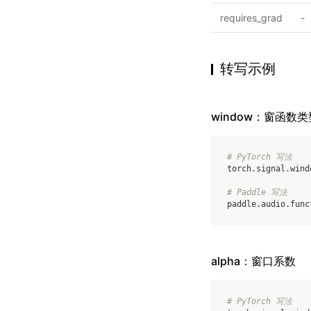
requires_grad
-
转写示例
window：窗函数类
# PyTorch 写法
torch
.
signal
.
wind
# Paddle 写法
paddle
.
audio
.
func
alpha：窗口系数
# PyTorch 写法