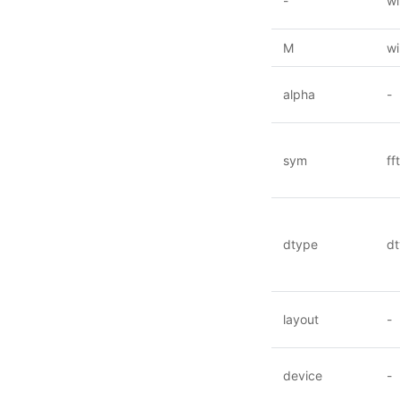
-
w
M
wi
alpha
-
sym
ff
dtype
d
layout
-
device
-