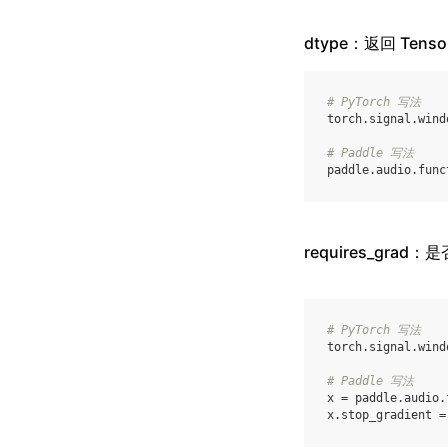
dtype：返回 Ten
# PyTorch 写法
torch
.
signal
.
wind
# Paddle 写法
paddle
.
audio
.
func
requires_grad
# PyTorch 写法
torch
.
signal
.
wind
# Paddle 写法
x
=
paddle
.
audio
.
x
.
stop_gradient
=