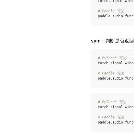
torch
.
signal
.
wind
# Paddle 写法
paddle
.
audio
.
func
sym：判断是否返
# PyTorch 写法
torch
.
signal
.
wind
# Paddle 写法
paddle
.
audio
.
func
# PyTorch 写法
torch
.
signal
.
wind
# Paddle 写法
paddle
.
audio
.
func