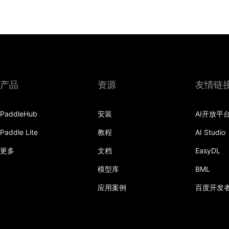
产品
资源
友情链
PaddleHub
安装
AI开放平
Paddle Lite
教程
AI Studio
更多
文档
EasyDL
模型库
BML
应用案例
百度开发