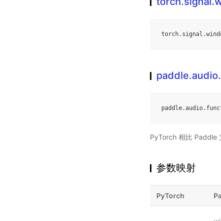
torch.signal
torch
.
signal
.
wind
paddle.audio
paddle
.
audio
.
func
PyTorch 相比 Pa
参数映射
PyTorch
P