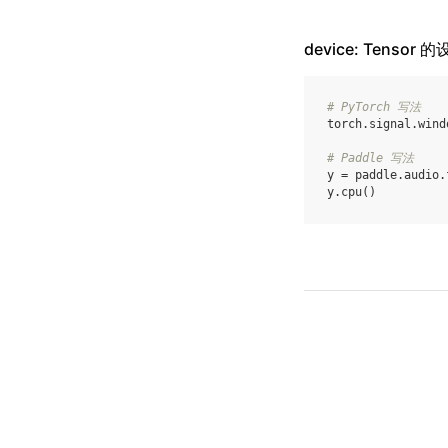
device: Tensor 
# PyTorch 写法
torch
.
signal
.
wind
# Paddle 写法
y
=
paddle
.
audio
.
y
.
cpu
()