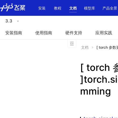
\u200E
安装
教程
文档
模型库
产品全景
3.3
安装指南
使用指南
硬件支持
应用实践
文档
[ torch 参数更
[ torc
]torch.
mming