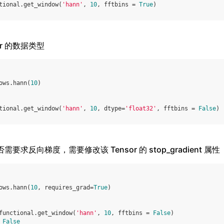
tional
.
get_window
(
'hann'
,
10
,
fftbins
=
True
)
sor 的数据类型
ows
.
hann
(
10
)
tional
.
get_window
(
'hann'
,
10
,
dtype
=
'float32'
,
fftbins
=
False
)
：是否需要求反向梯度，需要修改该 Tensor 的 stop_gradient 属性
ows
.
hann
(
10
,
requires_grad
=
True
)
functional
.
get_window
(
'hann'
,
10
,
fftbins
=
False
)
False