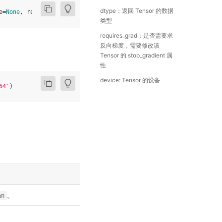
dtype：返回 Tensor 的数据
e
=
None
,
requires_grad
=
False
)
类型
requires_grad：是否需要求
反向梯度，需要修改该
Tensor 的 stop_gradient 属
性
device: Tensor 的设备
64'
)
。
nn