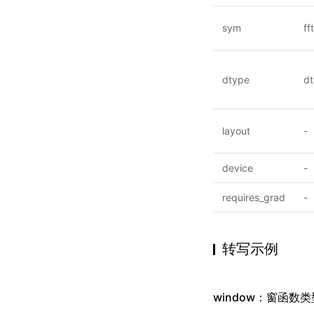
sym
ff
dtype
d
layout
-
device
-
requires_grad
-
转写示例
window：窗函数类