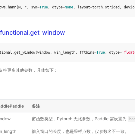
ows
.
hann
(
M
,
*
,
sym
=
True
,
dtype
=
None
,
layout
=
torch
.
strided
,
devic
.functional.get_window
tional
.
get_window
(
window
,
win_length
,
fftbins
=
True
,
dtype
=
'float
ddle 支持更多其他参数，具体如下：
addlePaddle
备注
indow
窗函数类型，Pytorch 无此参数，Paddle 需设置为
ha
n_length
输入窗口的长度，也是采样点数，仅参数名不一致。