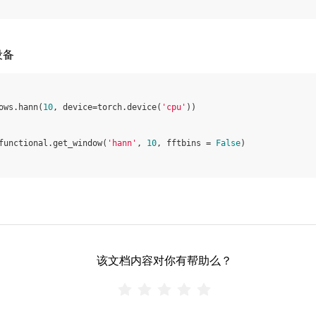
的设备
ows
.
hann
(
10
,
device
=
torch
.
device
(
'cpu'
))
functional
.
get_window
(
'hann'
,
10
,
fftbins
=
False
)
该文档内容对你有帮助么？