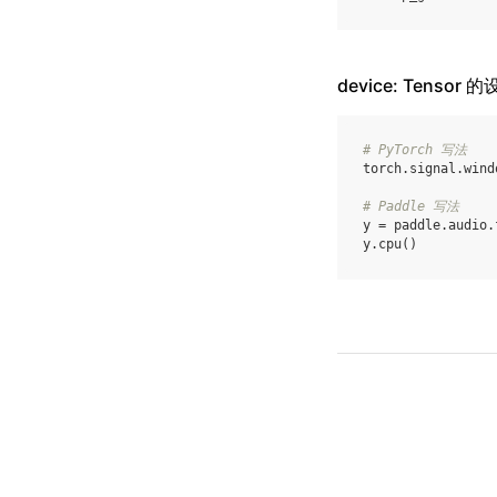
device: Tensor 
# PyTorch 写法
torch
.
signal
.
wind
# Paddle 写法
y
=
paddle
.
audio
.
y
.
cpu
()