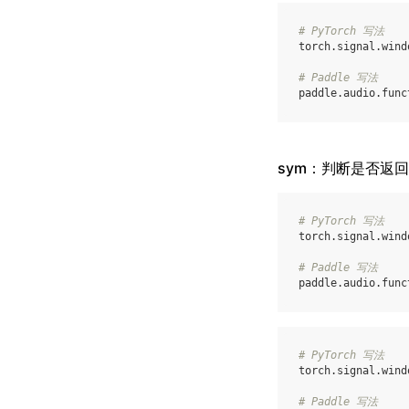
# PyTorch 写法
torch
.
signal
.
wind
# Paddle 写法
paddle
.
audio
.
func
sym：判断是否返
# PyTorch 写法
torch
.
signal
.
wind
# Paddle 写法
paddle
.
audio
.
func
# PyTorch 写法
torch
.
signal
.
wind
# Paddle 写法