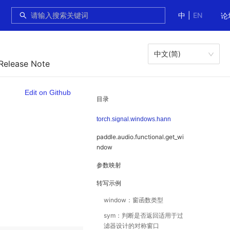
中
|
EN
论
中文(简)
 Release Note
Edit on Github
目录
torch.signal.windows.hann
paddle.audio.functional.get_wi
ndow
参数映射
转写示例
window：窗函数类型
sym：判断是否返回适用于过
滤器设计的对称窗口