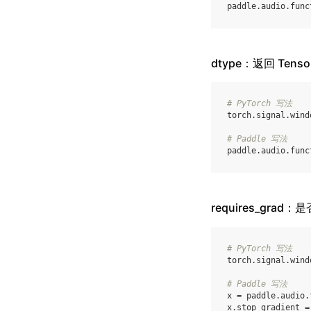
paddle
.
audio
.
func
dtype：返回 Ten
# PyTorch 写法
torch
.
signal
.
wind
# Paddle 写法
paddle
.
audio
.
func
requires_grad
# PyTorch 写法
torch
.
signal
.
wind
# Paddle 写法
x
=
paddle
.
audio
.
x
.
stop_gradient
=