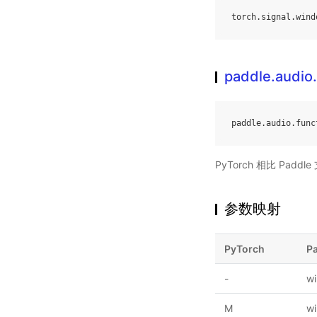
torch
.
signal
.
wind
paddle.audio
paddle
.
audio
.
func
PyTorch 相比 Pa
参数映射
PyTorch
P
-
w
M
wi