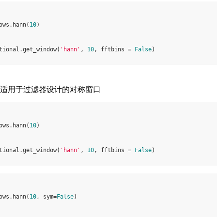
ows
.
hann
(
10
)
tional
.
get_window
(
'hann'
,
10
,
fftbins
=
False
)
回适用于过滤器设计的对称窗口
ows
.
hann
(
10
)
tional
.
get_window
(
'hann'
,
10
,
fftbins
=
False
)
ows
.
hann
(
10
,
sym
=
False
)