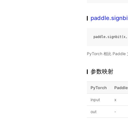
paddle.signbi
paddle
.
signbit
(
x
,
PyTorch 相比 Pa
参数映射
PyTorch
Paddle
input
x
out
-