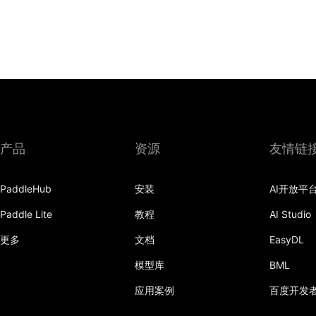
产品
资源
友情链
PaddleHub
安装
AI开放平
Paddle Lite
教程
AI Studio
更多
文档
EasyDL
模型库
BML
应用案例
百度开发