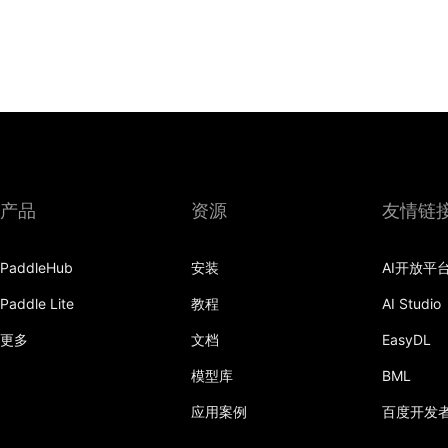
产品
资源
友情链
PaddleHub
安装
AI开放平
Paddle Lite
教程
AI Studio
更多
文档
EasyDL
模型库
BML
应用案例
百度开发