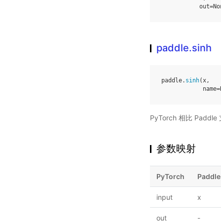
out
=
No
paddle.sinh
paddle
.
sinh
(
x
,
name
=
PyTorch 相比 Pa
参数映射
PyTorch
Paddle
input
x
out
-