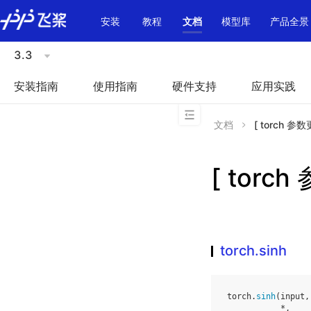
\u200E
安装
教程
文档
模型库
产品全景
3.3
安装指南
使用指南
硬件支持
应用实践
文档
[ torch 参数更
[ torch
torch.sinh
torch
.
sinh
(
input
,
*
,