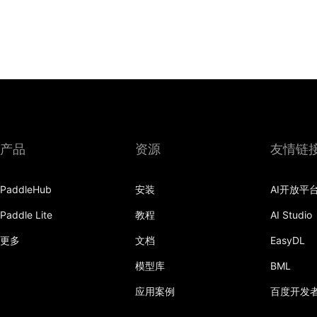
产品
资源
友情链
PaddleHub
安装
AI开放平
Paddle Lite
教程
AI Studio
更多
文档
EasyDL
模型库
BML
应用案例
百度开发