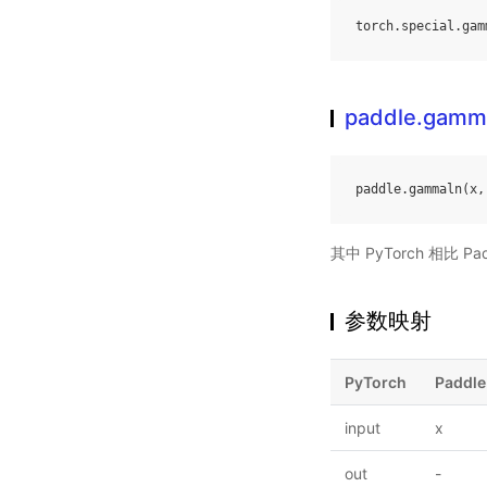
torch
.
special
.
gam
paddle.gamm
paddle
.
gammaln
(
x
,
其中 PyTorch 相比
参数映射
PyTorch
Paddle
input
x
out
-