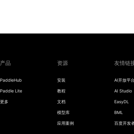
产品
资源
友情链
PaddleHub
安装
AI开放平
Paddle Lite
教程
AI Studio
更多
文档
EasyDL
模型库
BML
应用案例
百度开发