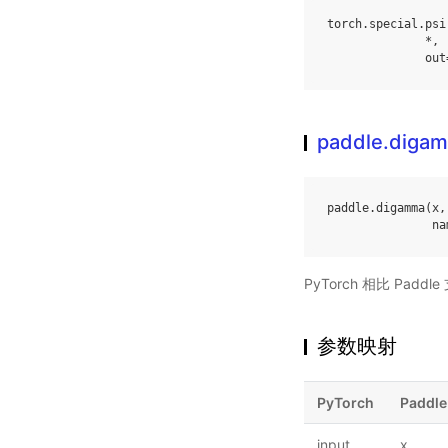
torch
.
special
.
psi
*
,
out
paddle.diga
paddle
.
digamma
(
x
,
na
PyTorch 相比 Pa
参数映射
PyTorch
Paddle
input
x