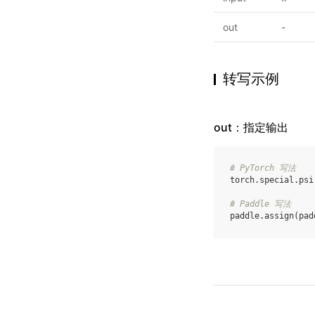
out
-
转写示例
out：指定输出
# PyTorch 写法
torch
.
special
.
psi
# Paddle 写法
paddle
.
assign
(
pad