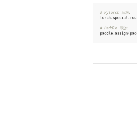
# PyTorch 写法:
torch
.
special
.
rou
# Paddle 写法:
paddle
.
assign
(
pad