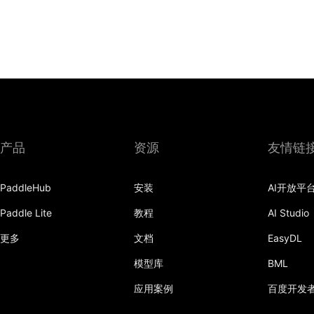
产品
资源
友情链
PaddleHub
安装
AI开放平
Paddle Lite
教程
AI Studio
更多
文档
EasyDL
模型库
BML
应用案例
百度开发