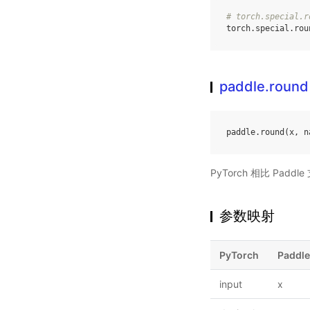
# torch.special
torch
.
special
.
rou
paddle.round
paddle
.
round
(
x
,
n
PyTorch 相比 Pa
参数映射
PyTorch
Paddle
input
x