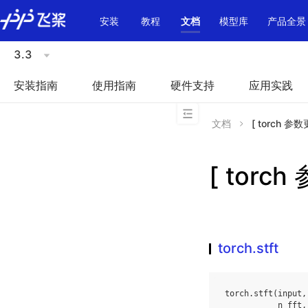
\u200E
安装
教程
文档
模型库
产品全景
3.3
安装指南
使用指南
硬件支持
应用实践
文档
[ torch 参数更
[ torch
torch.stft
torch
.
stft
(
input
,
n_fft
,