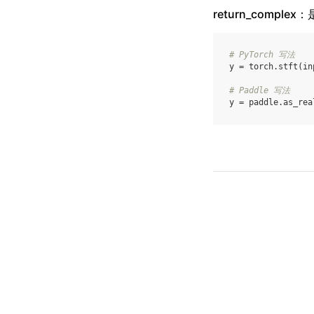
return_comple
# PyTorch 写法
y
=
torch
.
stft
(
in
# Paddle 写法
y
=
paddle
.
as_rea