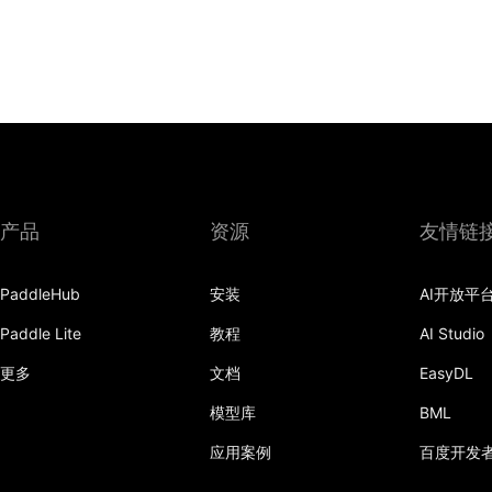
产品
资源
友情链
PaddleHub
安装
AI开放平
Paddle Lite
教程
AI Studio
更多
文档
EasyDL
模型库
BML
应用案例
百度开发