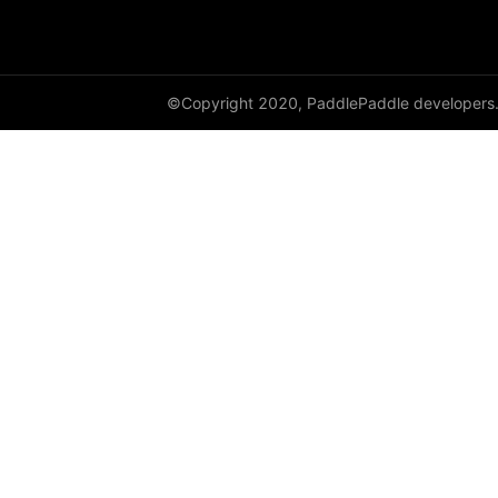
©Copyright 2020, PaddlePaddle developers