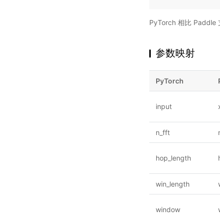
PyTorch 相比 Pa
参数映射
PyTorch
input
n_fft
hop_length
win_length
window