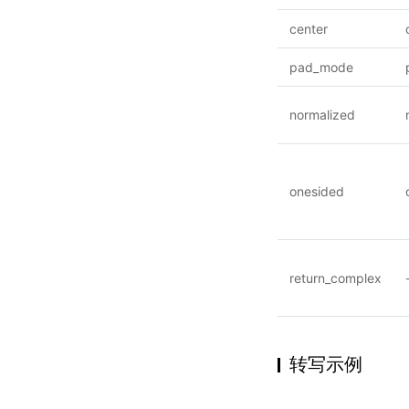
center
pad_mode
normalized
onesided
return_complex
转写示例