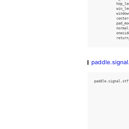
hop_le
win_le
window
center
pad_mo
normal
onesid
return
paddle.signal.
paddle
.
signal
.
stf