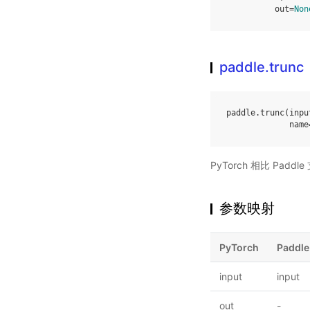
out
=
Non
paddle.trunc
paddle
.
trunc
(
inpu
name
PyTorch 相比 Pa
参数映射
PyTorch
Paddle
input
input
out
-