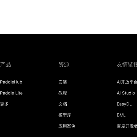
产品
资源
友情链
PaddleHub
安装
AI开放平
Paddle Lite
教程
AI Studio
更多
文档
EasyDL
模型库
BML
应用案例
百度开发