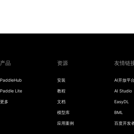
产品
资源
友情链
PaddleHub
安装
AI开放平
Paddle Lite
教程
AI Studio
更多
文档
EasyDL
模型库
BML
应用案例
百度开发