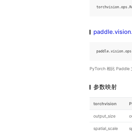
torchvision
.
ops
.
R
paddle.vision
paddle
.
vision
.
ops
PyTorch 相比 Pa
参数映射
torchvision
P
output_size
o
spatial_scale
s