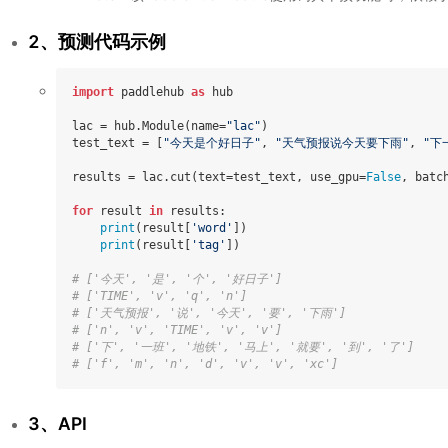
2、预测代码示例
import
 paddlehub 
as
 hub

lac = hub.Module(name=
"lac"
)

test_text = [
"今天是个好日子"
, 
"天气预报说今天要下雨"
, 
"下
results = lac.cut(text=test_text, use_gpu=
False
, batc
for
 result 
in
 results:

print
(result[
'word'
])

print
(result[
'tag'
])

# ['今天', '是', '个', '好日子']
# ['TIME', 'v', 'q', 'n']
# ['天气预报', '说', '今天', '要', '下雨']
# ['n', 'v', 'TIME', 'v', 'v']
# ['下', '一班', '地铁', '马上', '就要', '到', '了']
# ['f', 'm', 'n', 'd', 'v', 'v', 'xc']
3、API