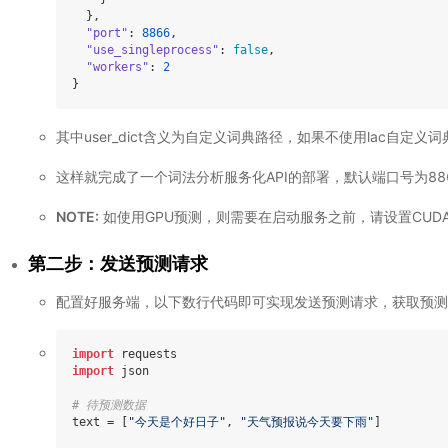
  },

"port"
: 
8866
,

"use_singleprocess"
: 
false
,

"workers"
: 
2
}
其中user_dict含义为自定义词典路径，如果不使用lac自定
这样就完成了一个词法分析服务化API的部署，默认端口号为88
NOTE:
如使用GPU预测，则需要在启动服务之前，请设置CUDA_V
第二步：发送预测请求
配置好服务端，以下数行代码即可实现发送预测请求，获取预测
import
import
 json

# 待预测数据
text = [
"今天是个好日子"
, 
"天气预报说今天要下雨"
]
