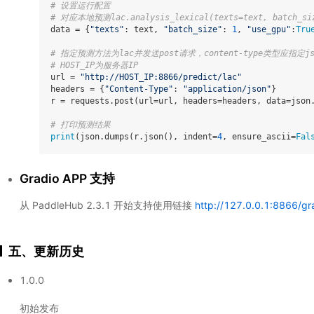
# 设置运行配置
# 对应本地预测lac.analysis_lexical(texts=text, batch_siz
data = {
"texts"
: text, 
"batch_size"
: 
1
, 
"use_gpu"
:
Tru
# 指定预测方法为lac并发送post请求，content-type类型应指定j
# HOST_IP为服务器IP
url = 
"http://HOST_IP:8866/predict/lac"
headers = {
"Content-Type"
: 
"application/json"
}

r = requests.post(url=url, headers=headers, data=json.
# 打印预测结果
print
(json.dumps(r.json(), indent=
4
, ensure_ascii=
Fal
Gradio APP 支持
从 PaddleHub 2.3.1 开始支持使用链接
http://127.0.0.1:8866/gr
五、更新历史
1.0.0
初始发布